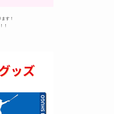
ります！
！！